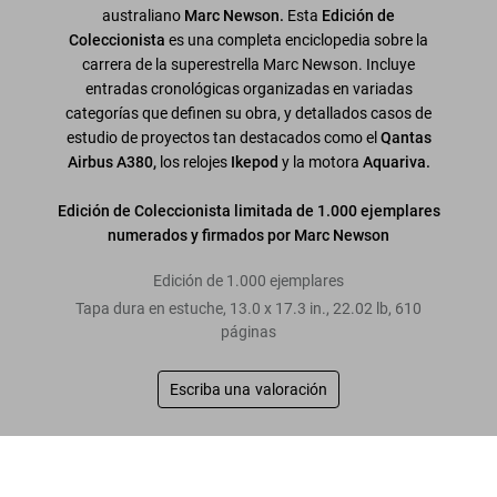
australiano
Marc Newson.
Esta
Edición de
Coleccionista
es una completa enciclopedia sobre la
carrera de la superestrella Marc Newson. Incluye
entradas cronológicas organizadas en variadas
categorías que definen su obra, y detallados casos de
estudio de proyectos tan destacados como el
Qantas
Airbus A380,
los relojes
Ikepod
y la motora
Aquariva.
Edición de Coleccionista limitada de 1.000 ejemplares
numerados y firmados por Marc Newson
Edición de 1.000 ejemplares
Tapa dura en estuche
,
13.0
x
17.3
in.
,
22.02 lb
,
610
páginas
Escriba una valoración
Leer más
Marc Newson. Works
US$ 1.750
Comprar ahora