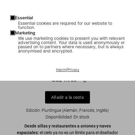
Essential
Essential cookies are required for our website to
function.
Marketing
We use marketing cookies to present you with relevant
advertising content. Your data is used anonymously or
1
/
17
passed on to partners where necessary, but is always
anonymised and encrypted.
FEW LEFT
XXL
Marc Newson. Works
Imprint
|
Privacy
US$ 1.750
Añadir a la cesta
Edición: Plurilingüe (Alemán, Francés, Inglés)
Disponibilidad
:
En stock
Desde sillas y restaurantes a aviones y naves
espaciales:
el cielo ya no es un límite para el diseñador