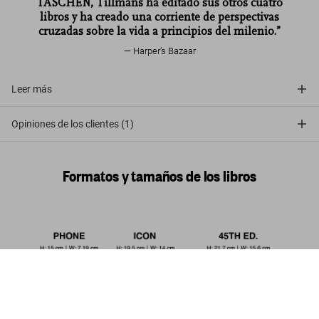
TASCHEN, Tillmans ha editado sus otros cuatro
libros y ha creado una corriente de perspectivas
cruzadas sobre la vida a principios del milenio.”
Harper’s Bazaar
Leer más
Opiniones de los clientes (1)
Formatos y tamaños de los libros
Wolfgang Tillmans. four books. 45th
Ed.
Comprar
US$ 30
ahora