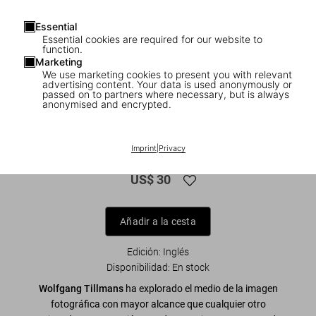
Essential
Essential cookies are required for our website to
function.
Marketing
We use marketing cookies to present you with relevant
advertising content. Your data is used anonymously or
passed on to partners where necessary, but is always
anonymised and encrypted.
1
/
12
Wolfgang Tillmans. four books. 45th Ed.
Imprint
|
Privacy
US$ 30
Añadir a la cesta
Edición: Inglés
Disponibilidad
:
En stock
Wolfgang Tillmans
ha explorado el medio de la imagen
fotográfica con mayor alcance que cualquier otro