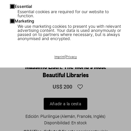
Essential
Essential cookies are required for our website to
function.
Marketing
We use marketing cookies to present you with relevant
advertising content. Your data is used anonymously or
passed on to partners where necessary, but is always
anonymised and encrypted.
1
/
17
Imprint
|
Privacy
XXL
Massimo Listri. The World’s Most
Beautiful Libraries
US$ 200
Añadir a la cesta
Edición: Plurilingüe (Alemán, Francés, Inglés)
Disponibilidad
:
En stock