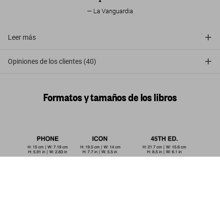
La Vanguardia
Leer más
Opiniones de los clientes (40)
Formatos y tamaños de los libros
Massimo Listri. The World’s Most
Beautiful Libraries
Comprar
US$ 200
ahora