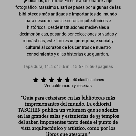
¡Bibliófilos, disfrutad! En este apasionante viaje
fotográfico,
Massimo Listri
se pasea por
algunas de las
bibliotecas más antiguas e importantes del mundo
para descubrir sus secretos arquitectónicos e
históricos. Desde instituciones medievales a
decimonónicas, pasando por colecciones privadas y
monásticas, este libro es
un peregrinaje social y
cultural al corazón de los centros de nuestro
conocimiento
y a las historias que guardan.
Tapa dura
,
11.4
x
15.6
in.
,
15.67 lb
,
560
páginas
40
clasificaciones
Ver calificación y reseñas
“Guía para extasiarse en las bibliotecas más
impresionantes del mundo. La editorial
TASCHEN publica un volumen que se adentra
en las grandes salas y estanterías de 55 templos
del saber, imponentes tanto desde el punto de
vista arquitectónico y artístico, como por los
libros que atesoran.”