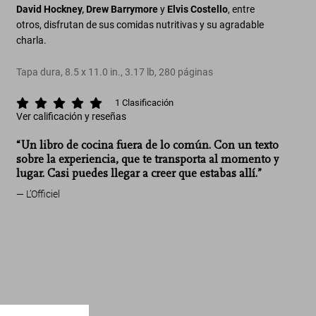
David Hockney, Drew Barrymore
y
Elvis Costello
, entre
otros, disfrutan de sus comidas nutritivas y su agradable
charla.
Tapa dura
,
8.5
x
11.0
in.
,
3.17 lb
,
280
páginas
1
Clasificación
Ver calificación y reseñas
“Un libro de cocina fuera de lo común. Con un texto
Feeding Creativity. A Cookbook for
sobre la experiencia, que te transporta al momento y
Friends and Family
lugar. Casi puedes llegar a creer que estabas allí.”
L’Officiel