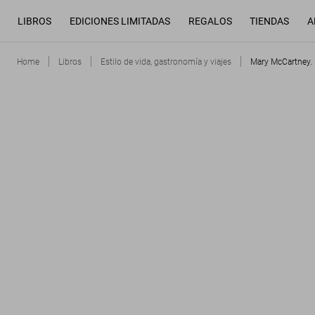
LIBROS
EDICIONES LIMITADAS
REGALOS
TIENDAS
A
Home
Libros
Estilo de vida, gastronomía y viajes
Mary McCartney. 