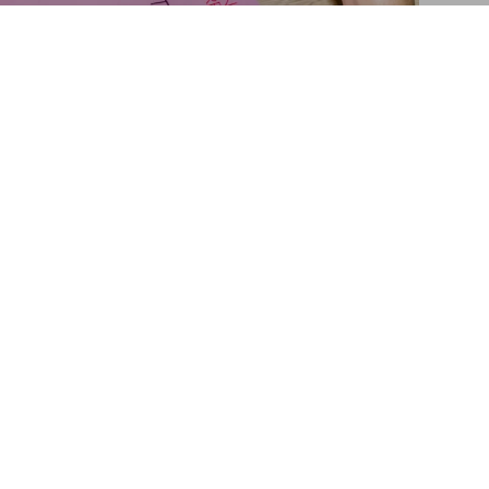
Feeding Creativity
Añadir a la cesta
McCartney in London
 launch of ‘Feeding Creativity’
Suscríbase a nuestra
newsletter