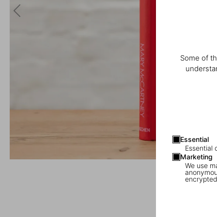
Some of th
understan
Essential
Essential 
Marketing
We use mar
anonymous
encrypted