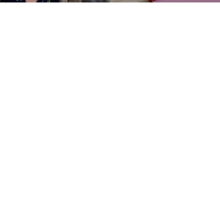
Mary McCartney. 
US$ 50
ty
Mary 
ends, family, and visionaries
The
Customer Information
Chat