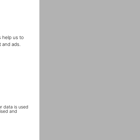
 help us to
t and ads.
r data is used
ised and