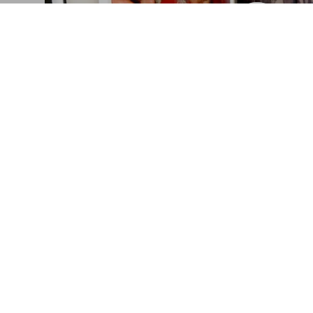
Feeding Creativi
Mary McCartney dishes out her favorite recipes for fri
Connect
Company
Programas asociados
Accesibilidad