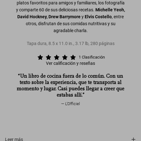
platos favoritos para amigos y familiares, los fotografía
y comparte 60 de sus deliciosas recetas.
Michelle Yeoh,
David Hockney, Drew Barrymore
y
Elvis Costello
, entre
otros, disfrutan de sus comidas nutritivas y su
agradable charla.
Tapa dura
,
8.5
x
11.0
in.
,
3.17 lb
,
280
páginas
1
Clasificación
Ver calificación y reseñas
“Un libro de cocina fuera de lo común. Con un
Feeding Creativity. A Cookbook
texto sobre la experiencia, que te transporta al
for Friends and Family
momento y lugar. Casi puedes llegar a creer que
estabas allí.”
L’Officiel
Leer más