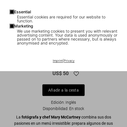
Essential
Essential cookies are required for our website to
function.
Marketing
We use marketing cookies to present you with relevant
advertising content. Your data is used anonymously or
passed on to partners where necessary, but is always
anonymised and encrypted.
1
/
17
Mary McCartney. Feeding Creativity
Imprint
|
Privacy
US$ 50
Añadir a la cesta
Edición: Inglés
Disponibilidad
:
En stock
La
fotógrafa y chef Mary McCartney
combina sus dos
pasiones en un menú irresistible: prepara algunos de sus