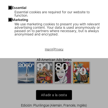
Essential
Essential cookies are required for our website to
function.
Marketing
We use marketing cookies to present you with relevant
1
/
9
advertising content. Your data is used anonymously or
passed on to partners where necessary, but is always
anonymised and encrypted.
All-American Ads of the 40s
US$ 40
Imprint
|
Privacy
All-American Ads Series
Añadir a la cesta
Edición: Plurilingüe (Alemán, Francés, Inglés)