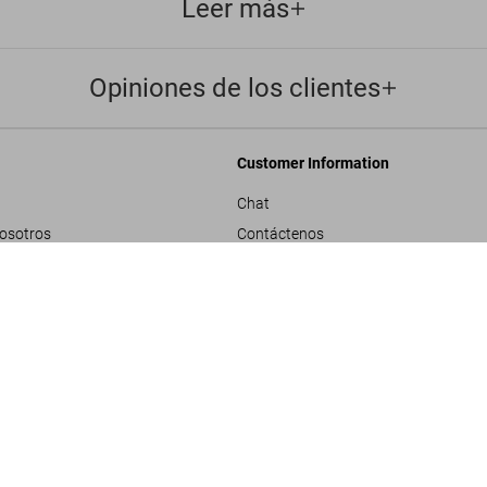
Leer más
Opiniones de los clientes
Customer Information
Chat
nosotros
Contáctenos
rporativos
Pedidos y Envío
All-American 
US$ 40
Rastrear Tu Pedido
les
Crear una Devolución
ivacidad
Consultar Saldo de Tarjeta de Regalo
e proyecto
ndiciones generales