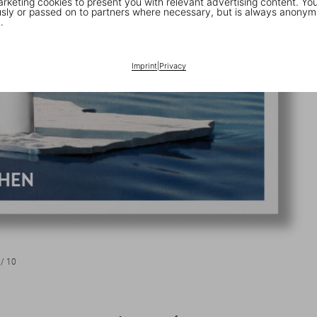
keting cookies to present you with relevant advertising content. You
ly or passed on to partners where necessary, but is always anonym
.
Imprint
|
Privacy
/
10