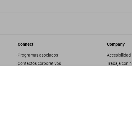
Connect
Company
Programas asociados
Accesibilidad
Contactos corporativos
Trabaja con 
Facebook
Contactos co
Instagram
Glosario
TikTok
Datos genera
Youtube
Política de pr
Propuestas d
Términos y co