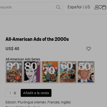
Español
| US
All-American Ads of the 2000s
US$ 40
All-American Ads Series
Añadir a la cesta
Edición: Plurilingüe (Alemán, Francés, Inglés)