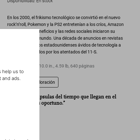
Disponibilidad
:
En stock
En los 2000,
el frikismo tecnológico se convirtió en el nuevo
rock’n’roll
, Pokemon y la PS2 entretenían a los críos, Amazon
empezó a dar beneficios y las redes sociales iniciaron su
dominación del mundo. Una década de anuncios en revistas
destinados a unos estadounidenses
ávidos de tecnología a
la par que turbados por los atentados del 11-S
.
Tapa dura
,
7.7
x
10.0
in.
,
4.59 lb
,
640
páginas
 help us to
t and ads.
Escriba una valoración
“Verdaderas cápsulas del tiempo que llegan en el
momento más oportuno.”
Vogue