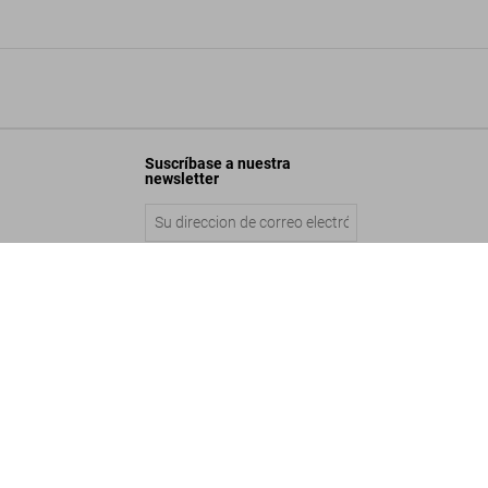
Suscríbase a nuestra
newsletter
Ads of the 2000s
Enviar
Añadir a la cesta