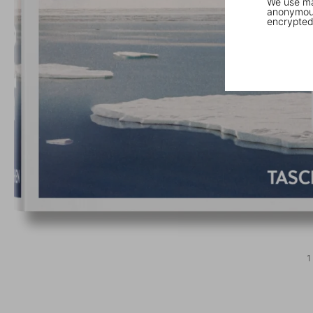
We use mar
anonymous
encrypted
1