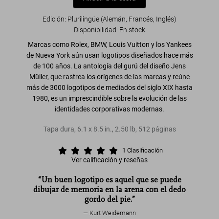
Edición: Plurilingüe (Alemán, Francés, Inglés)
Disponibilidad
:
En stock
Marcas como Rolex, BMW, Louis Vuitton y los Yankees
de Nueva York aún usan logotipos diseñados hace más
de 100 años.
La antología del gurú del diseño Jens
Müller, que rastrea los orígenes de las marcas y reúne
más de
3000 logotipos de mediados del siglo XIX hasta
1980
, es un imprescindible sobre la
evolución de las
identidades corporativas modernas
.
Tapa dura
,
6.1
x
8.5
in.
,
2.50 lb
,
512
páginas
1
Clasificación
Ver calificación y reseñas
“Un buen logotipo es aquel que se puede
dibujar de memoria en la arena con el dedo
gordo del pie.”
Kurt Weidemann