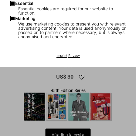
Essential
Essential cookies are required for our website to
function.
Marketing
We use marketing cookies to present you with relevant
advertising content. Your data is used anonymously or
passed on to partners where necessary, but is always
anonymised and encrypted.
1
/
9
Logo Beginnings. Logo Modernism. 45th
Imprint
|
Privacy
Ed.
US$ 30
45th Edition Series
Añadir a la cesta