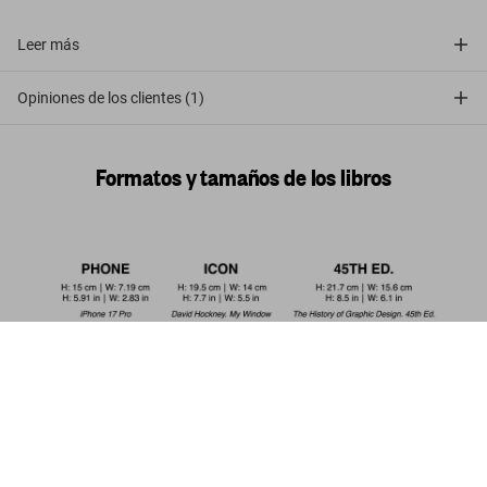
Leer más
Opiniones de los clientes (1)
Formatos y tamaños de los libros
Logo Beginnings. Logo Modernism.
45th Ed.
Comprar
US$ 30
ahora