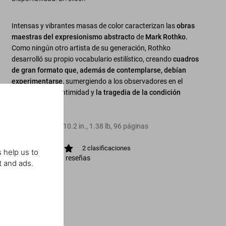
Intensas y vibrantes masas de color caracterizan las
obras
maestras del expresionismo abstracto
de
Mark Rothko.
Como ningún otro artista de su generación, Rothko
desarrolló su propio vocabulario estilístico, creando
cuadros
de gran formato que, además de contemplarse, debían
experimentarse,
sumergiendo a los observadores en el
dramatismo, la intimidad y
la tragedia de la condición
humana.
Tapa dura
,
8.3
x
10.2
in.
,
1.38 lb
,
96
páginas
2
clasificaciones
 help us to
Ver calificación y reseñas
t and ads.