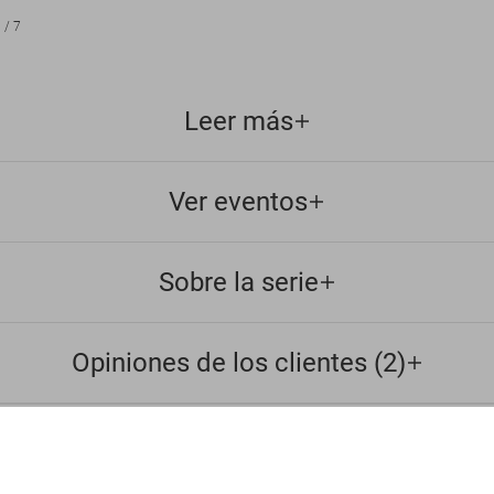
1
/
7
Leer más
Ver eventos
Sobre la serie
Opiniones de los clientes (2)
Rot
Customer Information
US
Chat