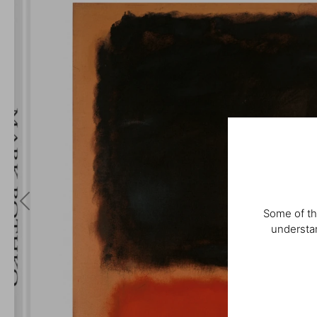
Some of th
understan