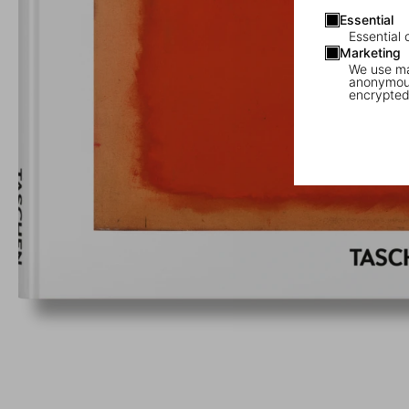
Essential
Essential 
Marketing
We use mar
anonymous
encrypted