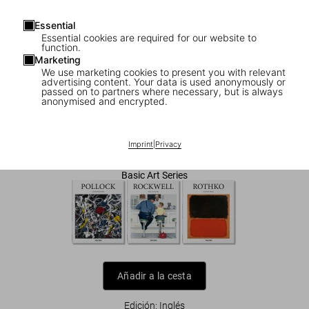
Essential
Essential cookies are required for our website to
function.
Marketing
We use marketing cookies to present you with relevant
1
/
7
advertising content. Your data is used anonymously or
passed on to partners where necessary, but is always
anonymised and encrypted.
Hopper
US$ 20
Imprint
|
Privacy
Basic Art Series
Añadir a la cesta
Edición: Inglés