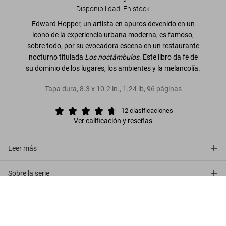
Disponibilidad
:
En stock
Edward Hopper, un artista en apuros devenido en un
icono de la experiencia urbana moderna, es famoso,
sobre todo, por su evocadora escena en un restaurante
nocturno titulada
Los noctámbulos
. Este libro da fe de
su dominio de los lugares, los ambientes y la melancolía.
Tapa dura
,
8.3
x
10.2
in.
,
1.24 lb
,
96
páginas
12
clasificaciones
Ver calificación y reseñas
Leer más
Sobre la serie
Hopper
US$ 20
Opiniones de los clientes (12)
Comprar ahora
Connect