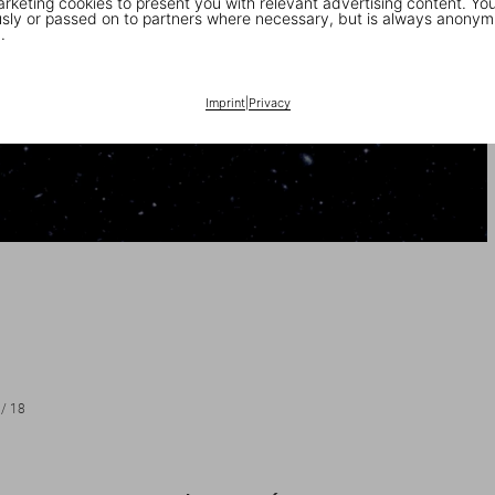
keting cookies to present you with relevant advertising content. You
ly or passed on to partners where necessary, but is always anonym
.
Imprint
|
Privacy
/
18