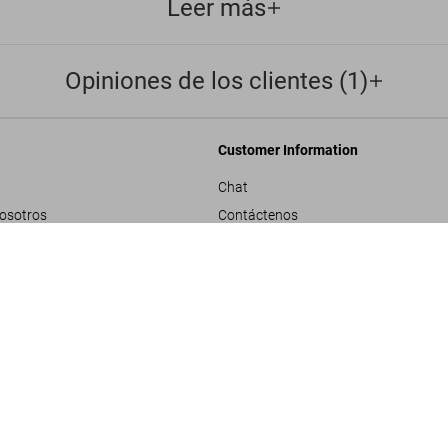
Leer más
Opiniones de los clientes (1)
Customer Information
Chat
nosotros
Contáctenos
rporativos
Pedidos y Envío
M.C. Escher
US$ 60
Rastrear Tu Pedido
les
Crear una Devolución
ivacidad
Consultar Saldo de Tarjeta de Regalo
e proyecto
ndiciones generales