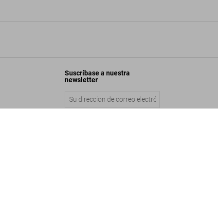
Suscríbase a nuestra
newsletter
. Calidociclos
Enviar
Añadir a la cesta