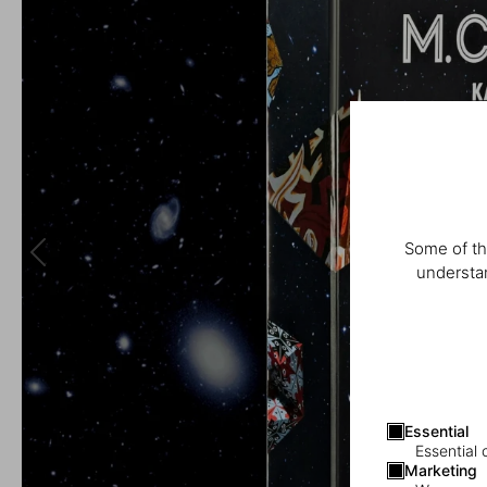
Some of th
understan
Essential
Essential 
Marketing