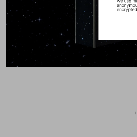
We use mar
anonymous
encrypted
1