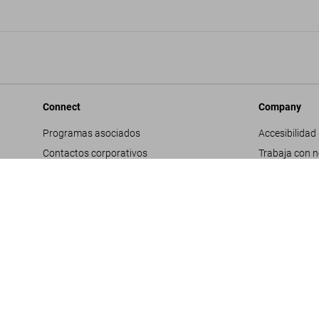
Connect
Company
Programas asociados
Accesibilidad
Contactos corporativos
Trabaja con 
Facebook
Contactos co
Instagram
Glosario
TikTok
Datos genera
Youtube
Política de pr
Propuestas d
Términos y co