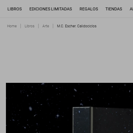
LIBROS
EDICIONES LIMITADAS
REGALOS
TIENDAS
A
Home
Libros
Arte
M.C. Escher. Calidociclos