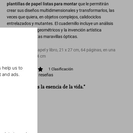
plantillas de papel listas para montar
que le permitirán
crear sus diseños multidimensionales y transformarlos, las
veces que quiera, en objetos complejos, calidociclos
entrelazados y mutantes. El cuadernillo incluye un análisis
de los principios geométricos y la invención artística
subyacente a estas maravillas ópticas.
17 plantillas de papel y libro, 21 x 27 cm, 64 páginas, en una
caja, 26 x 32,3 x 4 cm
 help us to
1
Clasificación
t and ads.
Ver calificación y reseñas
“Asombrarse es la esencia de la vida.”
M.C. Escher