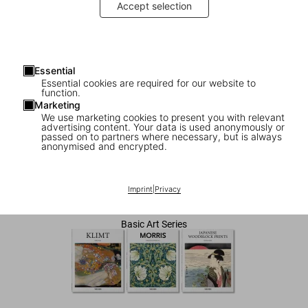
Accept selection
Essential
Essential cookies are required for our website to
function.
Marketing
We use marketing cookies to present you with relevant
advertising content. Your data is used anonymously or
1
/
7
passed on to partners where necessary, but is always
anonymised and encrypted.
Egyptian Art
Imprint
|
Privacy
US$ 20
Basic Art Series