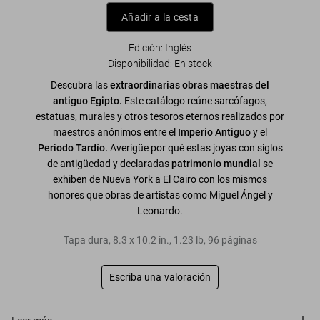
Añadir a la cesta
Edición: Inglés
Disponibilidad
:
En stock
Descubra las
extraordinarias obras maestras del
antiguo Egipto.
Este catálogo reúne sarcófagos,
estatuas, murales y otros tesoros eternos realizados por
maestros anónimos entre el
Imperio Antiguo
y el
Periodo Tardío.
Averigüe por qué estas joyas con siglos
de antigüedad y declaradas
patrimonio mundial
se
exhiben de Nueva York a El Cairo con los mismos
honores que obras de artistas como Miguel Ángel y
Leonardo.
Tapa dura
,
8.3
x
10.2
in.
,
1.23 lb
,
96
páginas
Escriba una valoración