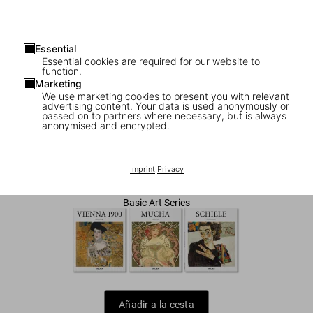
Essential
Essential cookies are required for our website to
function.
Marketing
We use marketing cookies to present you with relevant
advertising content. Your data is used anonymously or
1
/
7
passed on to partners where necessary, but is always
anonymised and encrypted.
Klimt
US$ 20
Imprint
|
Privacy
Basic Art Series
Añadir a la cesta