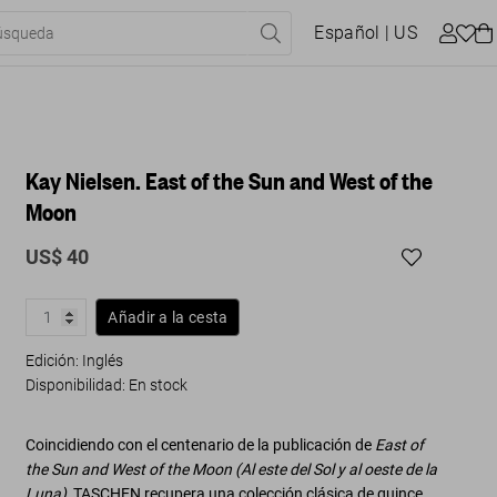
Español
| US
Kay Nielsen. East of the Sun and West of the
Moon
US$ 40
Añadir a la cesta
Edición: Inglés
Disponibilidad
:
En stock
Coincidiendo con el centenario de la publicación de
East of
the Sun and West of the Moon (Al este del Sol y al oeste de la
Luna),
TASCHEN recupera una colección clásica de quince