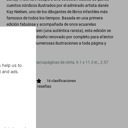
cuentos nórdicos ilustrados por el admirado artista danés
Kay Nielsen, uno de los dibujantes de libros infantiles más
famosos de todos los tiempos. Basada en una primera
edición fabulosa y acompañada de once acuarelas
originales de Nielsen (una auténtica rareza), esta edición se
presenta con un diseño renovado por completo para el lector
actual e incluye numerosas ilustraciones a toda página y
desplegables.
Tapa dura, con marcapáginas de cinta
,
9.1
x
11.3
in.
,
2.57
 help us to
lb
,
168
páginas
t and ads.
16
clasificaciones
Ver calificación y reseñas