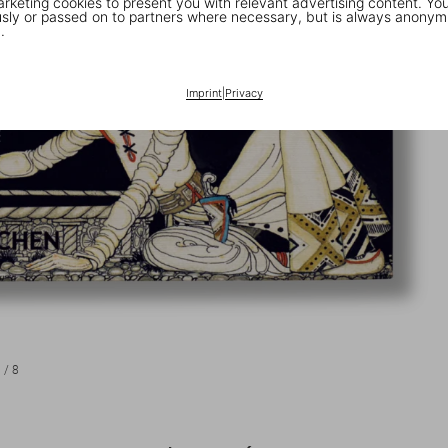
keting cookies to present you with relevant advertising content. You
ly or passed on to partners where necessary, but is always anonym
.
Imprint
|
Privacy
1
/
8