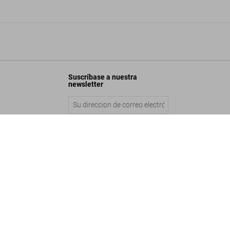
Suscríbase a nuestra
newsletter
e Sun and West of the Moon
Enviar
Añadir a la cesta