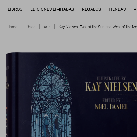
LIBROS
EDICIONES LIMITADAS
REGALOS
TIENDAS
A
Home
Libros
Arte
Kay Nielsen. East of the Sun and West of the M