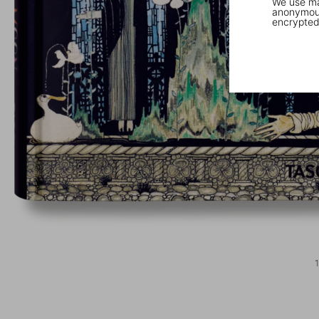
We use mar
anonymous
encrypted