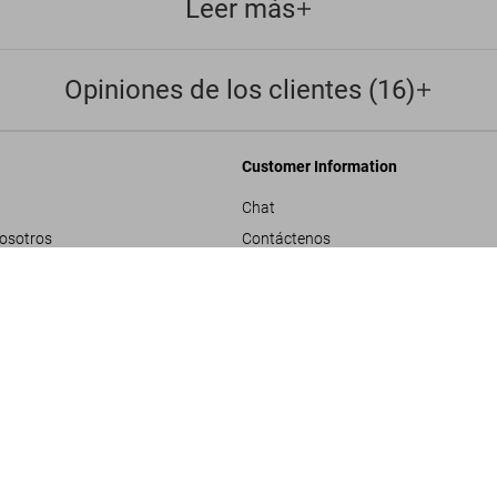
Leer más
Opiniones de los clientes (16)
Customer Information
Chat
nosotros
Contáctenos
rporativos
Pedidos y Envío
Kay Nielsen. East of th
US$ 40
Rastrear Tu Pedido
les
Crear una Devolución
ivacidad
Consultar Saldo de Tarjeta de Regalo
e proyecto
ndiciones generales