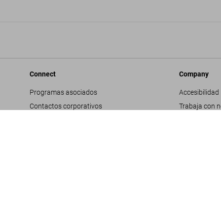
Connect
Company
Programas asociados
Accesibilidad
Contactos corporativos
Trabaja con 
Facebook
Contactos co
Instagram
Glosario
TikTok
Datos genera
Youtube
Política de pr
Propuestas d
Términos y co