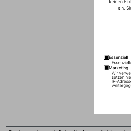
keinen Ein
ein. S
Essenziell
Essenziell
Marketing
Wir verwe
setzen hie
IP-Adress
weitergeg