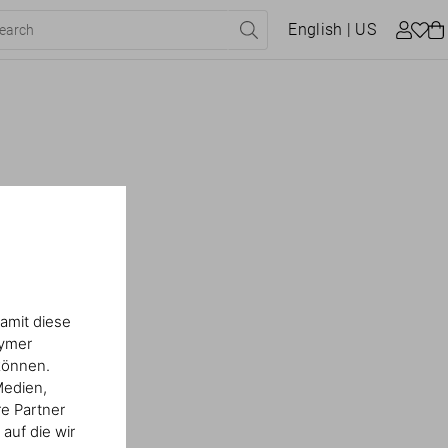
English
| US
amit diese
nymer
können.
Medien,
re Partner
auf die wir