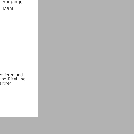
en Vorgänge
n. Mehr
entieren und
king-Pixel und
artner