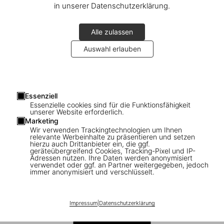
in unserer Datenschutzerklärung.
Alle zulassen
Auswahl erlauben
1
/
11
Essenziell
Essenzielle cookies sind für die Funktionsfähigkeit
All-American Ads of the 30s
unserer Website erforderlich.
Marketing
Wir verwenden Trackingtechnologien um Ihnen
US$ 40
relevante Werbeinhalte zu präsentieren und setzen
hierzu auch Drittanbieter ein, die ggf.
geräteübergreifend Cookies, Tracking-Pixel und IP-
All-American Ads Series
Adressen nutzen. Ihre Daten werden anonymisiert
verwendet oder ggf. an Partner weitergegeben, jedoch
immer anonymisiert und verschlüsselt.
Impressum
|
Datenschutzerklärung