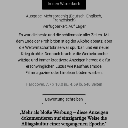
In den Warenkorb
Ausgabe: Mehrsprachig (Deutsch, Englisch,
Französisch)
Verfügbarkeit
:
Auf Lager
Es war die beste und die schlimmste aller Zeiten. Mit
dem
Ende der Prohibition
stieg der Alkoholabsatz, aber
die Weltwirtschaftskrise war spürbar, und ein neuer
Krieg drohte. Dennoch brachte die Werbebranche
witzige und immer kreativere Anzeigen
hervor, die für
erschwinglichen Luxus
wie Kaufhausmode,
Filmmagazine oder Linoleumböden warben.
Hardcover
,
7.7
x
10.0
in.
,
4.69 lb
,
640
Seiten
Bewertung schreiben
„Mehr als bloße Werbung – diese Anzeigen
dokumentieren auf einzigartige Weise die
Alltagskultur einer vergangenen Epoche.“