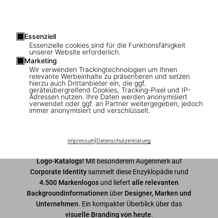
1
/
7
Essenziell
Essenzielle cookies sind für die Funktionsfähigkeit
Logo Design. Global Brands
unserer Website erforderlich.
Marketing
US$ 25
Wir verwenden Trackingtechnologien um Ihnen
relevante Werbeinhalte zu präsentieren und setzen
hierzu auch Drittanbieter ein, die ggf.
geräteübergreifend Cookies, Tracking-Pixel und IP-
Adressen nutzen. Ihre Daten werden anonymisiert
In den Warenkorb
verwendet oder ggf. an Partner weitergegeben, jedoch
immer anonymisiert und verschlüsselt.
Ausgabe: Mehrsprachig (Deutsch, Englisch,
Französisch)
Verfügbarkeit
:
Auf Lager
Impressum
|
Datenschutzerklärung
Willkommen zum zweiten Band unseres voluminösen
Logo-Katalogs
! Mit besonderem Augenmerk auf
Corporate Identity
sammelt diese Enzyklopädie rund
4.500 Markenlogos
und liefert
alle relevanten
Backgroundinformationen
über
Designer, Marken und
Unternehmen
. Ein kompakter Überblick über das
visuelle Branding von heute
.