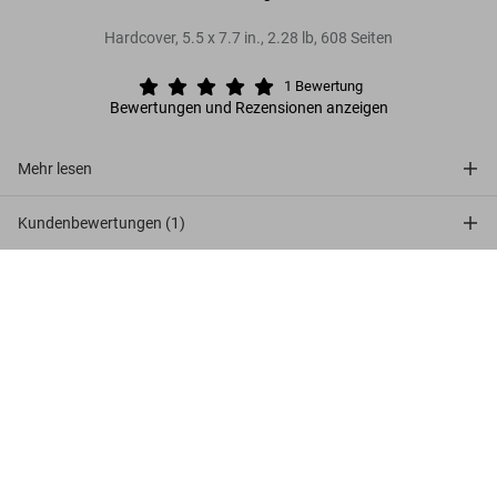
Hardcover
,
5.5
x
7.7
in.
,
2.28 lb
,
608
Seiten
1
Bewertung
Bewertungen und Rezensionen anzeigen
Mehr lesen
Kundenbewertungen (1)
Logo Design. Global Brands
Connect
US$ 25
Jetzt kaufen
Company
Verbraucherinformationen
Abonnieren Sie unseren Newsletter