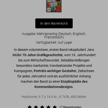
In den Warenkorb
Ausgabe: Mehrsprachig (Deutsch, Englisch,
Französisch)
Verfügbarkeit
:
Auf Lager
In diesem voluminösen, ersten Band rekapituliert Jens
Müller
70 Jahre Grafikgeschichte
, vom 19. Jahrhundert
bis zum Wirtschaftswunder. Detaildarstellungen
besonders markanter, trendsetzender Projekte und
Kampagnen,
Porträts wichtiger Gestalter
, Zeitachsen
für jedes Jahrzehnt und ein ausführlicher Anhang
machen den Band zu einer
Enzyklopädie des
Kommunikationsdesigns
.
Hardcover
,
9.7
x
14.6
in.
,
8.74 lb
,
480
Seiten
17
Bewertungen