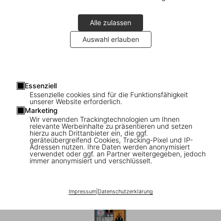
Alle zulassen
Auswahl erlauben
Essenziell
Essenzielle cookies sind für die Funktionsfähigkeit
1
/
8
unserer Website erforderlich.
Marketing
Wir verwenden Trackingtechnologien um Ihnen
XL
relevante Werbeinhalte zu präsentieren und setzen
hierzu auch Drittanbieter ein, die ggf.
The History of Graphic Design. Vol. 1.
geräteübergreifend Cookies, Tracking-Pixel und IP-
Adressen nutzen. Ihre Daten werden anonymisiert
1890–1959
verwendet oder ggf. an Partner weitergegeben, jedoch
immer anonymisiert und verschlüsselt.
US$ 80
Impressum
|
Datenschutzerklärung
Auch erhältlich: