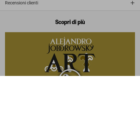
Recensioni clienti
Scopri di più
Alejandro Jodorowsky. Art Sin Fin. Art Edition No.
1–100, ‘La hija del tiempo (The daughter of time)’,
Metti
1972/2025
nel
US$ 3.000
carrello
In Conversation: Alejandro Jodorowsky