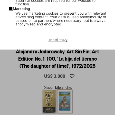
Essential cookies are required for our website to
function.
Marketing
We use marketing cookies to present you with relevant
advertising content. Your data is used anonymously or
passed on to partners where necessary, but is always
anonymised and encrypted.
1
/
42
Imprint
|
Privacy
Alejandro Jodorowsky. Art Sin Fin. Art
Edition No. 1–100, ‘La hija del tiempo
(The daughter of time)’, 1972/2025
US$ 3.000
Disponibile anche: