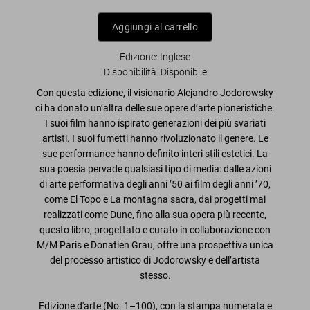
Aggiungi al carrello
Edizione: Inglese
Disponibilità
:
Disponibile
Con questa edizione, il visionario Alejandro Jodorowsky
ci ha donato un’altra delle sue opere d’arte pioneristiche.
I suoi film hanno ispirato generazioni dei più svariati
artisti. I suoi fumetti hanno rivoluzionato il genere. Le
sue performance hanno definito interi stili estetici. La
sua poesia pervade qualsiasi tipo di media: dalle azioni
di arte performativa degli anni ’50 ai film degli anni ’70,
come
El Topo
e
La montagna sacra
, dai progetti mai
realizzati come
Dune
, fino alla sua opera più recente,
questo libro, progettato e curato in collaborazione con
M/M Paris e Donatien Grau, offre una prospettiva unica
del processo artistico di Jodorowsky e dell’artista
stesso.
Edizione d'arte (No. 1–100), con la stampa numerata e