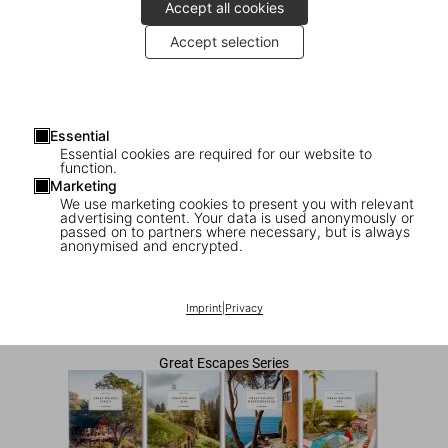
Accept all cookies
Accept selection
Essential
Essential cookies are required for our website to
function.
Marketing
We use marketing cookies to present you with relevant
advertising content. Your data is used anonymously or
1
/
7
passed on to partners where necessary, but is always
anonymised and encrypted.
Great Escapes Europe. The Hotel Book
Imprint
|
Privacy
US$ 60
Great Escapes Series