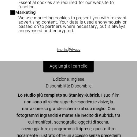
Essential cookies are required for our website to
function.
Marketing
We use marketing cookies to present you with relevant
1
/
8
advertising content. Your data is used anonymously or
passed on to partners where necessary, but is always
anonymised and encrypted.
The Stanley Kubrick Archives
US$ 100
Imprint
|
Privacy
Aggiungi al carrello
Edizione: Inglese
Disponibilità
:
Disponibile
Lo studio più completo su Stanley Kubrick
. I suoi film
non sono altro che superbe esperienze visive; la
narrazione su grande schermo al suo meglio. Con
fotogrammi ingranditi e materiale inedito di Kubrick, tra
cui manifesti, scenografie, oggetti di scena,
sceneggiature e programmi di riprese, questo libro
riccamente illustrato offre un accesso senza precedenti