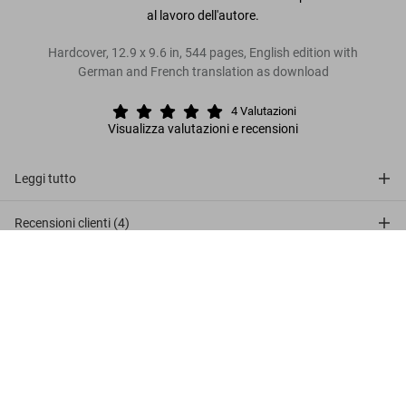
al lavoro dell'autore.
Hardcover, 12.9 x 9.6 in, 544 pages, English edition with
German and French translation as download
4
Valutazioni
Visualizza valutazioni e recensioni
Leggi tutto
Recensioni clienti (4)
The Stanley Kubrick Archives
US$ 100
Connect
Metti nel carrello
Company
Customer Information
Iscriviti alla newsletter