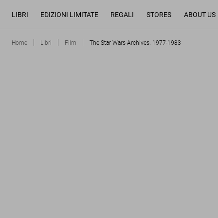
LIBRI
EDIZIONI LIMITATE
REGALI
STORES
ABOUT US
Home
Libri
Film
The Star Wars Archives. 1977-1983