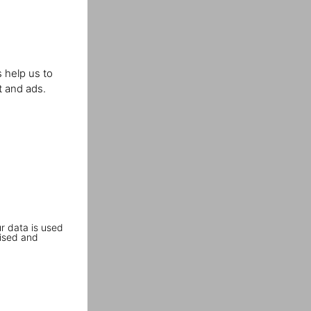
 help us to
t and ads.
r data is used
ised and