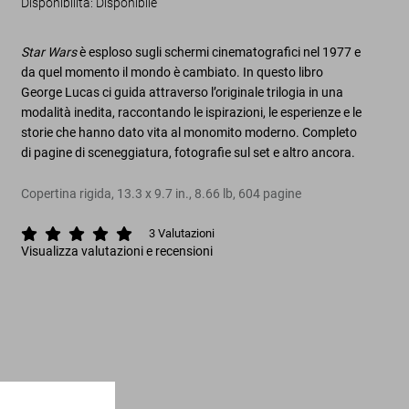
Disponibilità
:
Disponibile
Star Wars
è esploso sugli schermi cinematografici nel 1977 e
da quel momento il mondo è cambiato. In questo libro
George Lucas ci guida attraverso l’originale trilogia in una
modalità inedita, raccontando le ispirazioni, le esperienze e le
storie che hanno dato vita al monomito moderno. Completo
di pagine di sceneggiatura, fotografie sul set e altro ancora.
Copertina rigida
,
13.3
x
9.7
in.
,
8.66 lb
,
604
pagine
3
Valutazioni
Visualizza valutazioni e recensioni