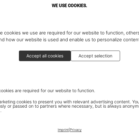
WE USE COOKIES.
e cookies we use are required for our website to function, others
d how our website is used and enable us to personalize conten
Accept all cookies
Accept selection
cookies are required for our website to function.
keting cookies to present you with relevant advertising content. You
ly or passed on to partners where necessary, but is always anonym
.
Imprint
|
Privacy