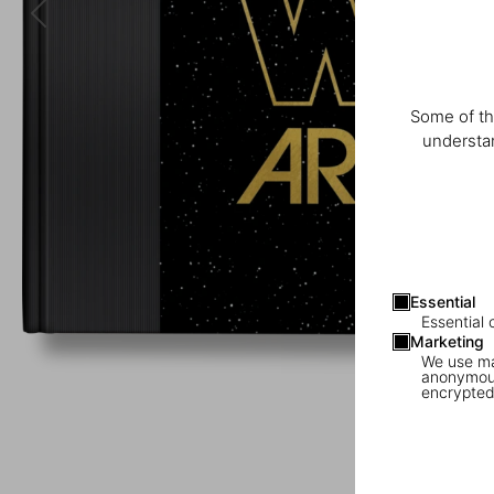
Some of th
understan
Essential
Essential 
Marketing
We use mar
anonymous
encrypted