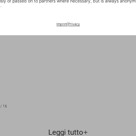
ly or passed on to partners where necessary, but is always anonym
.
Imprint
|
Privacy
/
16
Leggi tutto