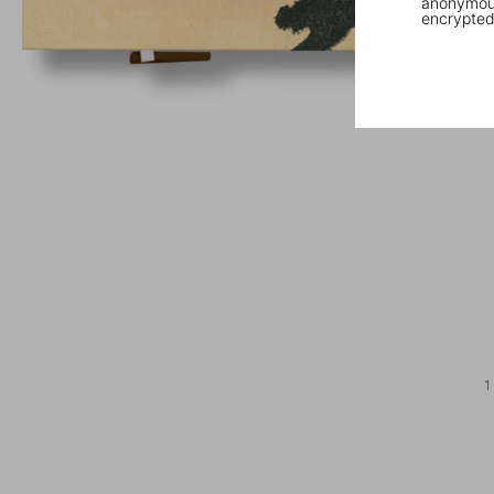
anonymous
encrypted
1