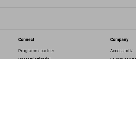
Connect
Company
Programmi partner
Accessibilità
Contatti aziendali
Lavora con no
Facebook
Glossario
Instagram
Editore
TikTok
Informativa s
Youtube
Project Propo
Termini e cond