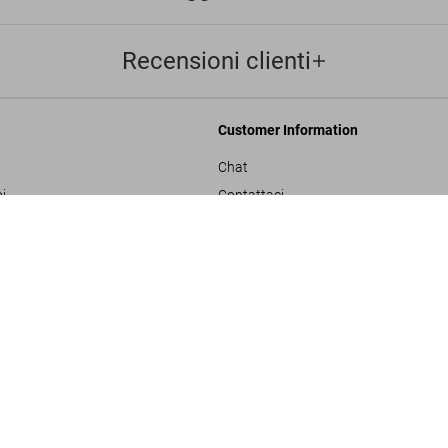
Recensioni clienti
Customer Information
Chat
i
Contattaci
Hiroshige & Eisen. The Sixty
Ordini e Spedizione
US$ 80
XL
Traccia il Tuo Ordine
ulla privacy
Crea un Reso
sals
Controlla il Saldo della Carta Regalo
izioni generali