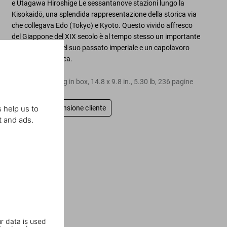
e
Utagawa Hiroshige
Le sessantanove stazioni lungo la
Kisokaidō
, una splendida rappresentazione della
storica via
che collegava Edo (Tokyo) e Kyoto
. Questo vivido affresco
del Giappone del XIX secolo è al tempo stesso un
importante
testimonianza
del suo passato imperiale e un
capolavoro
dell'arte xilografica
.
Japanese binding in box
,
14.8
x
9.8
in.
,
5.30 lb
,
236
pagine
 help us to
Scrivi una recensione cliente
t and ads.
r data is used