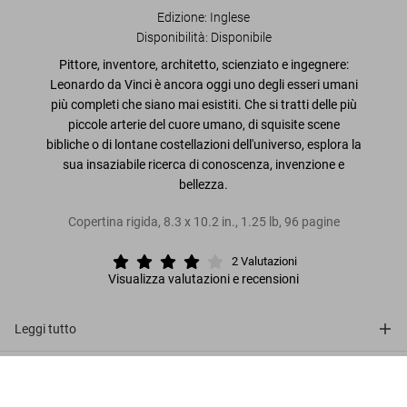
Edizione: Inglese
Disponibilità
:
Disponibile
Pittore, inventore, architetto, scienziato e ingegnere:
Leonardo da Vinci è ancora oggi uno degli esseri umani
più completi che siano mai esistiti. Che si tratti delle più
piccole arterie del cuore umano, di squisite scene
bibliche o di lontane costellazioni dell'universo, esplora la
sua insaziabile ricerca di conoscenza, invenzione e
bellezza.
Copertina rigida
,
8.3
x
10.2
in.
,
1.25 lb
,
96
pagine
2
Valutazioni
Visualizza valutazioni e recensioni
Leggi tutto
Sulla serie
Leonardo
US$ 20
Metti nel carrello