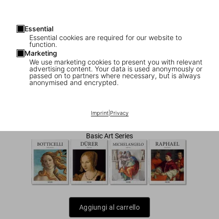
Essential
Essential cookies are required for our website to
function.
Marketing
We use marketing cookies to present you with relevant
advertising content. Your data is used anonymously or
1
/
7
passed on to partners where necessary, but is always
anonymised and encrypted.
Leonardo
US$ 20
Imprint
|
Privacy
Basic Art Series
Aggiungi al carrello