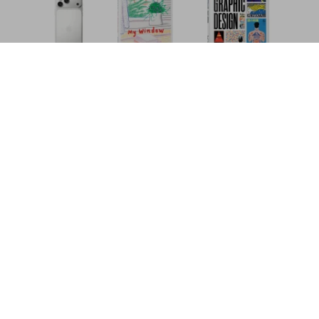
Gustav Klimt. Tutti i dipinti
US$ 100
Metti nel carrello