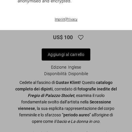
anonymised and encrypted.
1
/
7
XL
Imprint
|
Privacy
Gustav Klimt. The Complete Paintings
US$ 100
Aggiungi al carrello
Edizione: Inglese
Disponibilità
:
Disponibile
Cedete al fascino di
Gustav Klimt
! Questo
catalogo
completo dei dipinti
, corredato di
fotografie inedite del
Fregio di Palazzo Stoclet
, esamina il ruolo
fondamentale svolto dall’artista nella
Secessione
viennese
, la sua esplicita rappresentazione del corpo
femminile e lo sfarzoso
“periodo aureo”
all’origine di
opere come
Il bacio e La donna in oro
.