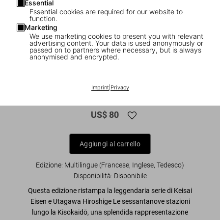
Essential
Essential cookies are required for our website to
function.
Marketing
We use marketing cookies to present you with relevant
1
/
16
advertising content. Your data is used anonymously or
passed on to partners where necessary, but is always
anonymised and encrypted.
XL
Hiroshige & Eisen. The Sixty-Nine
Imprint
|
Privacy
Stations along the Kisokaido
US$ 80
Aggiungi al carrello
Edizione: Multilingue (Francese, Inglese, Tedesco)
Disponibilità
:
Disponibile
Questa edizione ristampa la leggendaria serie di
Keisai
Eisen
e
Utagawa Hiroshige
Le sessantanove stazioni
lungo la Kisokaidō
, una splendida rappresentazione