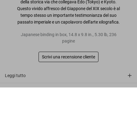
della
storica via che collegava Edo (Tokyo) e Kyoto
.
Questo vivido affresco del Giappone del XIX secolo è al
tempo stesso un
importante testimonianza
del suo
passato imperiale e un
capolavoro dell'arte xilografica
.
Japanese binding in box
,
14.8
x
9.8
in.
,
5.30 lb
,
236
pagine
Scrivi una recensione cliente
Leggi tutto
Recensioni clienti
Hiroshige & Eisen. The Sixty-Nine Stations
along the Kisokaido
Metti nel
US$ 80
Connect
carrello
Company
Customer Information