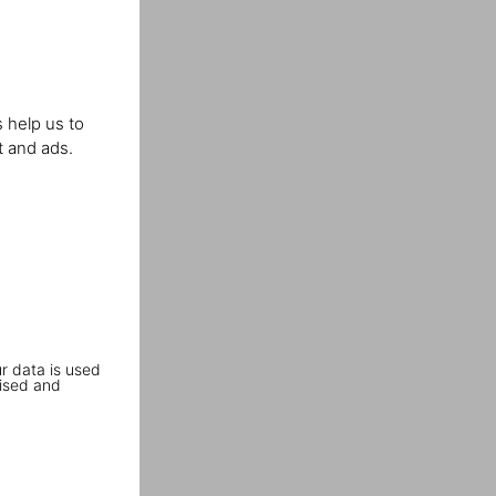
 help us to
t and ads.
r data is used
ised and