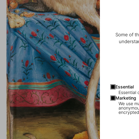
Some of th
understan
Essential
Essential 
Marketing
We use mar
anonymous
encrypted