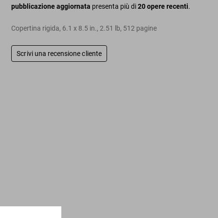
pubblicazione aggiornata
presenta più di
20 opere recenti
.
Copertina rigida
,
6.1
x
8.5
in.
,
2.51 lb
,
512
pagine
Scrivi una recensione cliente