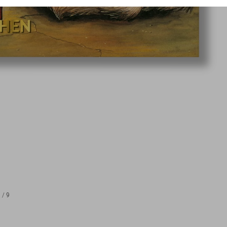
1
/
9