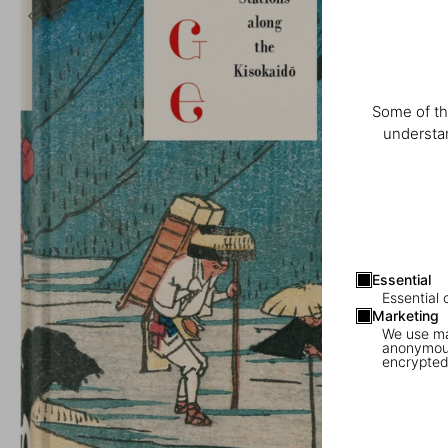
Some of th
understan
Essential
Essential 
Marketing
We use mar
anonymous
encrypted