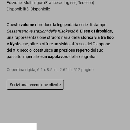
Edizione: Multilingue (Francese, Inglese, Tedesco)
Disponibilità
:
Disponibile
Questo
volume
riproduce la leggendaria serie di stampe
Sessantanove stazioni della Kisokaidō
di
Eisen
e
Hiroshige
,
una rappresentazione straordinaria della
storica via tra Edo
e Kyoto
che, oltre a offrire un vivido affresco del Giappone
del XIX secolo, costituisce
un prezioso reperto
del suo
passato imperiale e
un capolavoro
della xilografia.
Copertina rigida
,
6.1
x
8.5
in.
,
2.62 lb
,
512
pagine
Scrivi una recensione cliente