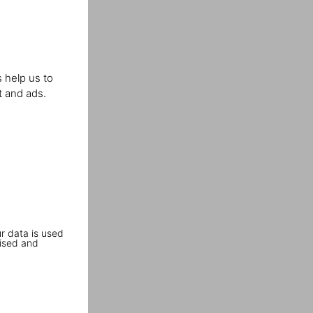
 help us to
t and ads.
r data is used
ised and