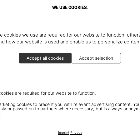
WE USE COOKIES.
e cookies we use are required for our website to function, others
d how our website is used and enable us to personalize conten
Accept all cookies
Accept selection
cookies are required for our website to function.
keting cookies to present you with relevant advertising content. You
ly or passed on to partners where necessary, but is always anonym
.
Imprint
|
Privacy