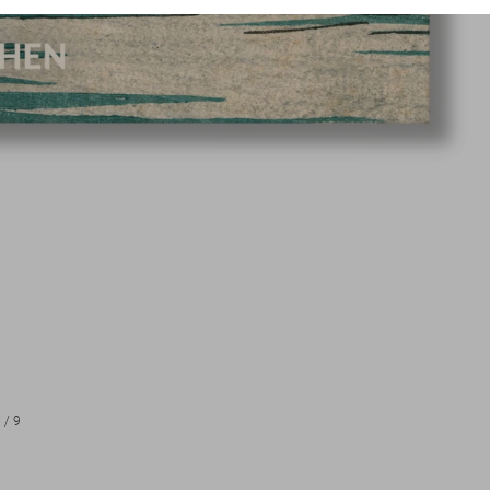
1
/
9