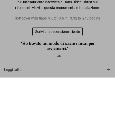
più un'
esauriente intervista a Hans Ulrich Obrist
sui
riferimenti visivi di questa monumentale installazione.
Softcover with flaps
,
9.8
x
13.6
in.
,
3.32 lb
,
240
pagine
Scrivi una recensione cliente
“Ho trovato un modo di usare i muri per
avvicinarci.”
JR
Leggi tutto
Recensioni clienti
JR. La Caverne du Pont Neuf
US$ 50
Metti nel carrello
Connect
Company