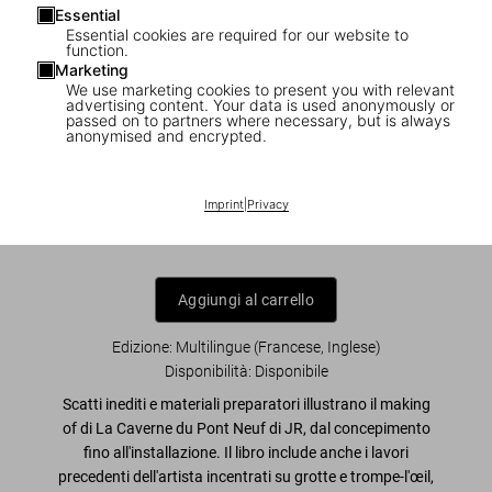
Essential
Essential cookies are required for our website to
function.
Marketing
We use marketing cookies to present you with relevant
1
/
18
advertising content. Your data is used anonymously or
passed on to partners where necessary, but is always
anonymised and encrypted.
NEW
XL
JR. La Caverne du Pont Neuf
Imprint
|
Privacy
US$ 50
Aggiungi al carrello
Edizione: Multilingue (Francese, Inglese)
Disponibilità
:
Disponibile
Scatti inediti e materiali preparatori
illustrano il making
of di
La Caverne du Pont Neuf
di JR
, dal
concepimento
fino all'installazione
. Il libro include anche i lavori
precedenti dell'artista incentrati su grotte e trompe-l'œil,