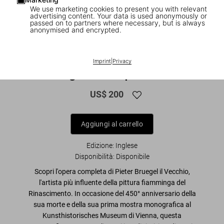
We use marketing cookies to present you with relevant
advertising content. Your data is used anonymously or
passed on to partners where necessary, but is always
anonymised and encrypted.
1
/
29
XXL
Imprint
|
Privacy
Bruegel. The Complete Works
US$ 200
Aggiungi al carrello
Edizione: Inglese
Disponibilità
:
Disponibile
Scopri l'opera completa di Pieter Bruegel il Vecchio,
l'artista più influente della pittura fiamminga del
Rinascimento. In occasione del 450° anniversario della
sua morte e della sua prima mostra monografica al
Kunsthistorisches Museum di Vienna, questa