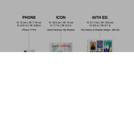
Bruegel. The Complete Works
US$ 200
Metti nel carrello