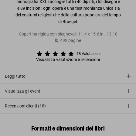
monografia XXL raccoglie tutti i 40 dipinti, i 65 disegni e
le 89 incisioni: ogni opera è una testimonianza unica sia
dei costumi religiosi che della cultura popolare del tempo
di Bruegel.
Copertina rigida con pieghevoli
,
11.4
x
15.6
in.
,
13.18
lb
,
492
pagine
18
Valutazioni
Visualizza valutazioni e recensioni
Leggi tutto
Visualizza gli eventi
Recensioni clienti (18)
Formati e dimensioni dei libri