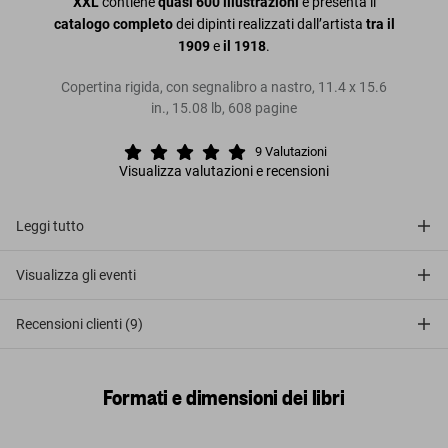
XXL
contiene
quasi 600 illustrazioni
e presenta il
catalogo completo
dei dipinti realizzati dall’artista
tra il
1909
e
il 1918
.
Copertina rigida, con segnalibro a nastro
,
11.4
x
15.6
in.
,
15.08 lb
,
608
pagine
9
Valutazioni
Visualizza valutazioni e recensioni
Leggi tutto
Visualizza gli eventi
Recensioni clienti (9)
Formati e dimensioni dei libri