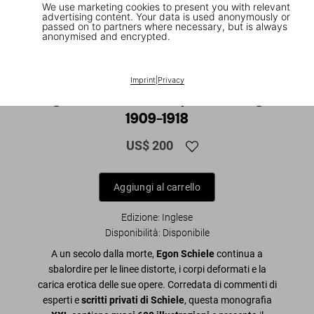
We use marketing cookies to present you with relevant
advertising content. Your data is used anonymously or
passed on to partners where necessary, but is always
anonymised and encrypted.
1
/
23
XXL
Imprint
|
Privacy
Egon Schiele. The Complete Paintings
1909–1918
US$ 200
Aggiungi al carrello
Edizione: Inglese
Disponibilità
:
Disponibile
A un secolo dalla morte,
Egon Schiele
continua a
sbalordire per le linee distorte, i corpi deformati e la
carica erotica delle sue opere. Corredata di commenti di
esperti e
scritti privati di Schiele
, questa monografia