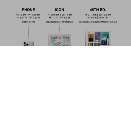
Egon Schiele. The Complete Paintings
1909–1918
Metti nel
US$ 200
carrello