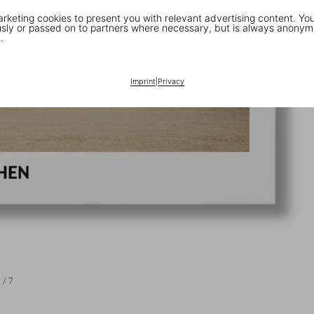
keting cookies to present you with relevant advertising content. You
ly or passed on to partners where necessary, but is always anonym
.
Imprint
|
Privacy
1
/
7