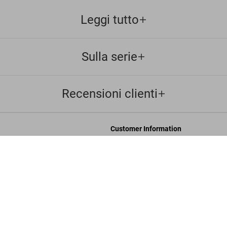
Leggi tutto
Sulla serie
Recensioni clienti
Customer Information
Chat
Nieme
US$
i
Contattaci
Ordini e Spedizione
Traccia il Tuo Ordine
ulla privacy
Crea un Reso
sals
Controlla il Saldo della Carta Regalo