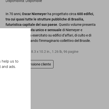
Disponibilità
:
Disponibile
In 70 anni,
Oscar Niemeyer
ha progettato circa
600 edifici,
tra cui quasi tutte le strutture pubbliche di Brasilia,
futuristica capitale del suo paese
. Questo volume presenta
il
tocco modernista unico e sensuale
di Niemeyer e
l’influenza che ha esercitato su edifici d’affari, di culto e di
cultura trasformando l’immaginario collettivo del Brasile.
Copertina rigida
,
8.3
x
10.2
in.
,
1.26 lb
,
96
pagine
 help us to
Scrivi una recensione cliente
t and ads.