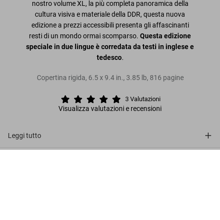
nostro volume XL, la più completa panoramica della
cultura visiva e materiale della DDR, questa nuova
edizione a prezzi accessibili presenta gli affascinanti
resti di un mondo ormai scomparso.
Questa edizione
speciale in due lingue è corredata da testi in inglese e
tedesco
.
Copertina rigida
,
6.5
x
9.4
in.
,
3.85 lb
,
816
pagine
3
Valutazioni
Visualizza valutazioni e recensioni
Leggi tutto
Recensioni clienti (3)
The East German Handbook
US$ 50
Metti nel carrello
Connect
Company