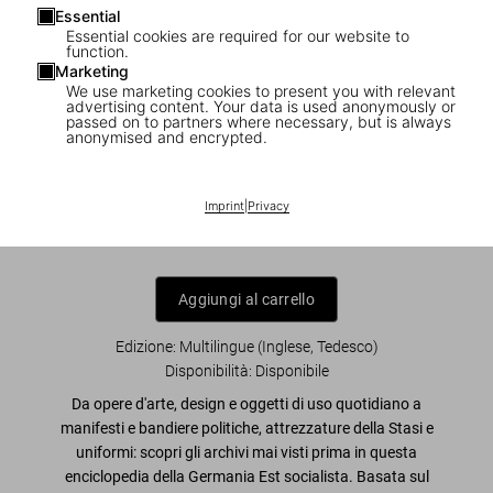
Essential
Essential cookies are required for our website to
function.
Marketing
We use marketing cookies to present you with relevant
1
/
7
advertising content. Your data is used anonymously or
passed on to partners where necessary, but is always
anonymised and encrypted.
Das DDR-Handbuch. The East German
Handbook
Imprint
|
Privacy
US$ 50
Aggiungi al carrello
Edizione: Multilingue (Inglese, Tedesco)
Disponibilità
:
Disponibile
Da opere d'arte, design e oggetti di uso quotidiano a
manifesti e bandiere politiche, attrezzature della Stasi e
uniformi: scopri gli archivi mai visti prima in questa
enciclopedia della Germania Est socialista. Basata sul