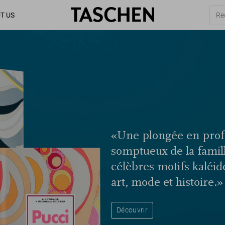
T US
«Une plongée en prof
somptueux de la famill
célèbres motifs kaléi
art, mode et histoire.»
Découvrir