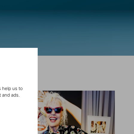
 help us to
t and ads.