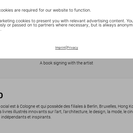
cookies are required for our website to function.
keting cookies to present you with relevant advertising content. You
ly or passed on to partners where necessary, but is always anonym
.
Imprint
|
Privacy
JR in Paris
A book signing with the artist
0
social est à Cologne et qui possède des filiales à Berlin, Bruxelles, Hong
res illustrés innovants sur l‘art, l‘architecture, le design, la mode, le cin
, indépendants et inspirants.