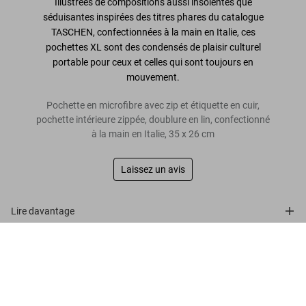
Illustrées de compositions aussi insolentes que
séduisantes inspirées des titres phares du catalogue
TASCHEN, confectionnées à la main en Italie, ces
pochettes XL sont des condensés de plaisir culturel
portable pour ceux et celles qui sont toujours en
mouvement.
Pochette en microfibre avec zip et étiquette en cuir,
pochette intérieure zippée, doublure en lin, confectionné
à la main en Italie, 35 x 26 cm
Laissez un avis
Lire davantage
TASCHEN Pouch. Helmut Newton ‘Fat
Hand and Dollars’
Avis de nos clients
US$ 200
Commander
Connect