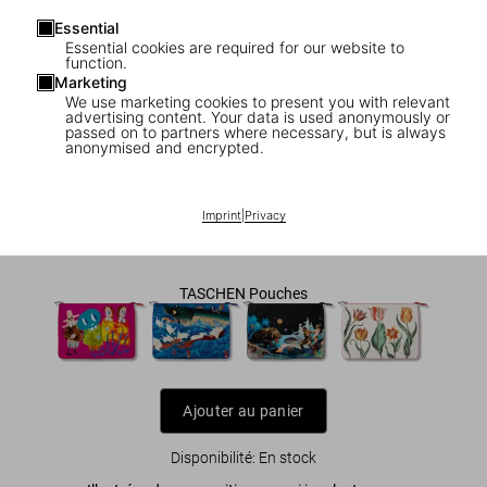
Essential
Essential cookies are required for our website to
function.
Marketing
We use marketing cookies to present you with relevant
1
/
5
advertising content. Your data is used anonymously or
passed on to partners where necessary, but is always
anonymised and encrypted.
TASCHEN Pouch. Helmut Newton ‘Fat
Hand and Dollars’
Imprint
|
Privacy
US$ 200
TASCHEN Pouches
Ajouter au panier
Disponibilité
:
En stock