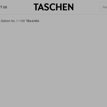
T US
 Edition No. 1–100 ‘Tête-à-tête’