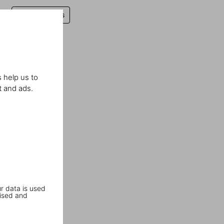
Laissez un avis
 help us to
t and ads.
r data is used
ised and