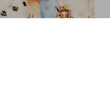
 Art Edition No. 1–100 ‘Tête-à-tête’
Ajouter au panier
Dirndl Delights
er who dressed Ellen von Unwerth’s ‘Heimat’