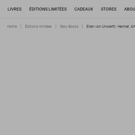
LIVRES
ÉDITIONS LIMITÉES
CADEAUX
STORES
ABOU
Home
Éditions limitées
Sexy Books
Ellen von Unwerth. Heimat. Art