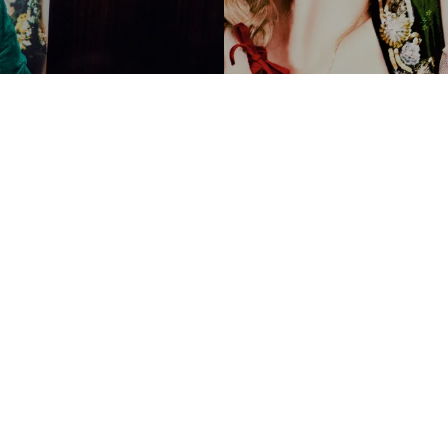
Ellen von Unwerth. Heimat.
US$ 2.000
XXL
 Paris
rapher
The Munich design