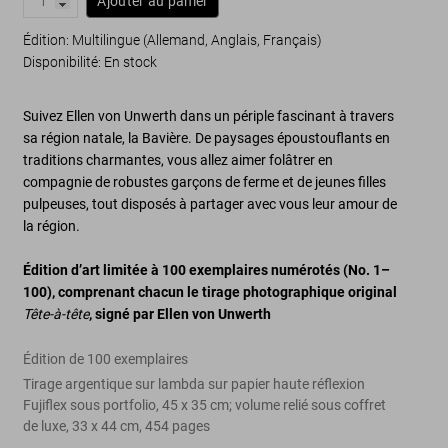
Ajouter au panier
Édition: Multilingue (Allemand, Anglais, Français)
Disponibilité
:
En stock
Suivez Ellen von Unwerth dans un périple fascinant à travers
sa région natale, la Bavière. De paysages époustouflants en
traditions charmantes, vous allez aimer folâtrer en
compagnie de robustes garçons de ferme et de jeunes filles
pulpeuses, tout disposés à partager avec vous leur amour de
la région.
Édition d’art limitée à 100 exemplaires numérotés (No. 1
–
100), comprenant chacun le tirage photographique original
Tête-à-tête
, signé par Ellen von Unwerth
Édition de 100 exemplaires
Tirage argentique sur lambda sur papier haute réflexion
Fujiflex sous portfolio, 45 x 35 cm; volume relié sous coffret
de luxe, 33 x 44 cm, 454 pages