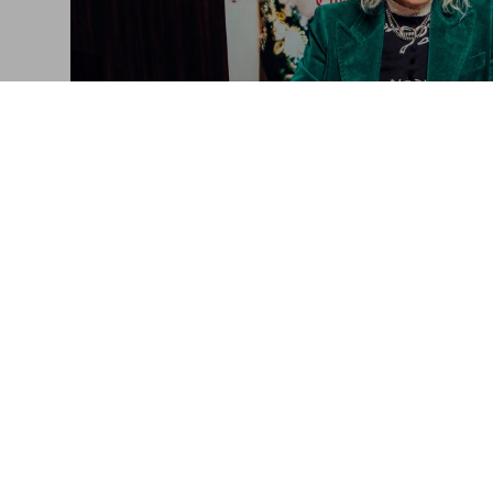
Ellen von Unwerth in
A book signing with the photog