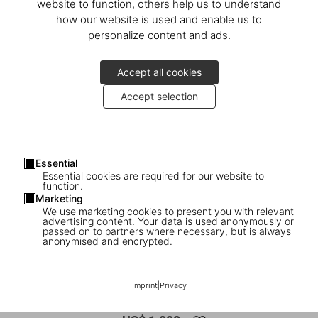
website to function, others help us to understand
how our website is used and enable us to
personalize content and ads.
Accept all cookies
Accept selection
Essential
Essential cookies are required for our website to
function.
Marketing
We use marketing cookies to present you with relevant
advertising content. Your data is used anonymously or
passed on to partners where necessary, but is always
1
/
9
anonymised and encrypted.
XXL
ADULTS ONLY
Imprint
|
Privacy
Bettina Rheims