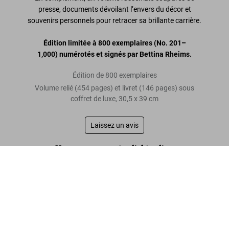
presse, documents dévoilant l’envers du décor et
souvenirs personnels pour retracer sa brillante carrière.
Édition limitée à 800 exemplaires
(No. 201–
1,000)
numérotés et signés par Bettina Rheims.
Édition de 800 exemplaires
Volume relié (454 pages) et livret (146 pages) sous
coffret de luxe, 30,5 x 39 cm
Laissez un avis
«Un ouvrage aux airs d’objet d’art.»
Bettina Rheims
Vogue
US$ 1.000
Commander