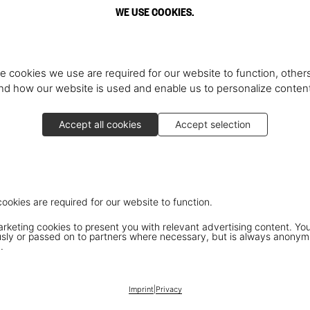
WE USE COOKIES.
e cookies we use are required for our website to function, others
d how our website is used and enable us to personalize conten
Accept all cookies
Accept selection
cookies are required for our website to function.
keting cookies to present you with relevant advertising content. You
ly or passed on to partners where necessary, but is always anonym
.
Imprint
|
Privacy