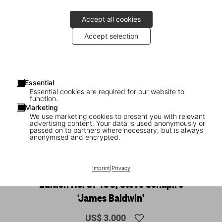
Accept all cookies
Accept selection
Essential
Essential cookies are required for our website to
function.
Marketing
We use marketing cookies to present you with relevant
advertising content. Your data is used anonymously or
1
/
20
passed on to partners where necessary, but is always
anonymised and encrypted.
SOLD OUT
XL
James Baldwin. The Fire Next Time, Art
Imprint
|
Privacy
Edition No. 51–100, Steve Schapiro
‘James Baldwin’
US$ 3.000