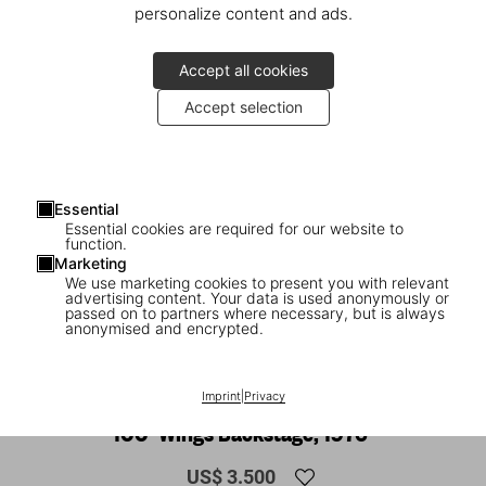
personalize content and ads.
Accept all cookies
Accept selection
Essential
Essential cookies are required for our website to
function.
Marketing
We use marketing cookies to present you with relevant
advertising content. Your data is used anonymously or
1
/
20
passed on to partners where necessary, but is always
anonymised and encrypted.
SOLD OUT
XL
Harry Benson. Paul. Art Edition No. 51–
Imprint
|
Privacy
100 ‘Wings Backstage, 1976’
US$ 3.500