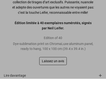
collection de tirages d’art exclusifs. Puissante, nuancée
et adepte des ouvertures que les autres ne voyaient pas:
c’est la touche Leifer, reconnaissable entre mille!
Édition limitée à 40 exemplaires numérotés, signés
par Neil Leifer.
Edition of 40
Dye-sublimation print on ChromaLuxe aluminum panel,
ready to hang, 100 x 100 cm (39.4 x 39.4 in.)
Laissez un avis
Lire davantage
Neil Leifer. Homage to Ali. ‘Ali vs.
Foster, 1972’
Avis de nos clients
US$ 4.000
Précommander
Connect