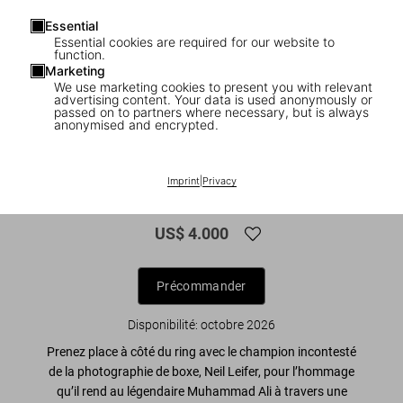
Essential
Essential cookies are required for our website to
function.
Marketing
We use marketing cookies to present you with relevant
1
/
5
advertising content. Your data is used anonymously or
passed on to partners where necessary, but is always
anonymised and encrypted.
FEW LEFT
Neil Leifer. Homage to Ali. ‘Ali vs. Foster,
Imprint
|
Privacy
1972’
US$ 4.000
Précommander
Disponibilité
:
octobre 2026
Prenez place à côté du ring avec le champion incontesté
de la photographie de boxe, Neil Leifer, pour l’hommage
qu’il rend au légendaire Muhammad Ali à travers une