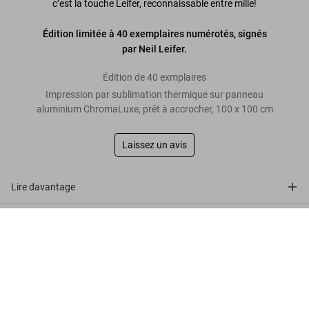
c’est la touche Leifer, reconnaissable entre mille!
Édition limitée à 40 exemplaires numérotés, signés
par Neil Leifer.
Édition de 40 exmplaires
Impression par sublimation thermique sur panneau
aluminium ChromaLuxe, prêt à accrocher, 100 x 100 cm
Laissez un avis
Lire davantage
Avis de nos clients
Neil Leifer. Homage to Ali. ‘Ali Victorious,
Ali vs. Liston II, 1965’
US$ 4.000
Commander
Connect
Company