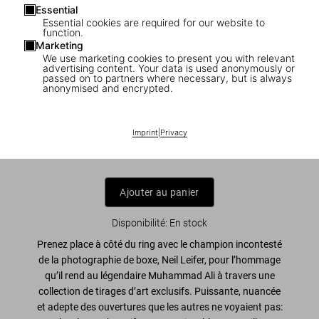
Essential
Essential cookies are required for our website to
function.
Marketing
We use marketing cookies to present you with relevant
1
/
5
advertising content. Your data is used anonymously or
passed on to partners where necessary, but is always
anonymised and encrypted.
Neil Leifer. Homage to Ali. ‘Ali Victorious,
Ali vs. Liston II, 1965’
Imprint
|
Privacy
US$ 4.000
Ajouter au panier
Disponibilité
:
En stock
Prenez place à côté du ring avec le champion incontesté
de la photographie de boxe, Neil Leifer, pour l’hommage
qu’il rend au légendaire Muhammad Ali à travers une
collection de tirages d’art exclusifs. Puissante, nuancée
et adepte des ouvertures que les autres ne voyaient pas: