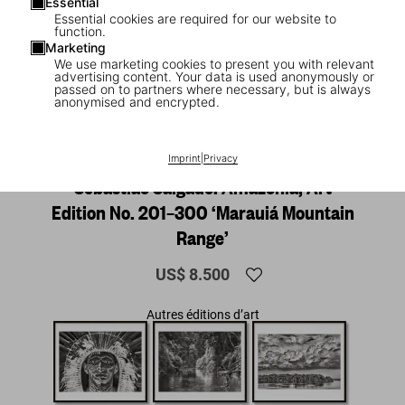
Essential
Essential cookies are required for our website to
function.
Marketing
We use marketing cookies to present you with relevant
advertising content. Your data is used anonymously or
passed on to partners where necessary, but is always
anonymised and encrypted.
1
/
16
Imprint
|
Privacy
SUMO
Sebastião Salgado. Amazônia, Art
Edition No. 201–300 ‘Marauiá Mountain
Range’
US$ 8.500
Autres éditions d’art