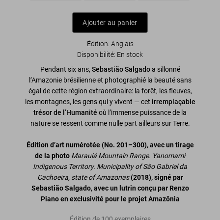
Ajouter au panier
Édition: Anglais
Disponibilité
:
En stock
Pendant six ans,
Sebastião Salgado
a sillonné
l’Amazonie brésilienne et photographié la beauté sans
égal de cette région extraordinaire: la forêt, les fleuves,
les montagnes, les gens qui y vivent — cet
irremplaçable
trésor de l’Humanité
où l’immense puissance de la
nature se ressent comme nulle part ailleurs sur Terre.
Édition d’art numérotée (No. 201
–
300), avec un tirage
de la photo
Marauiá Mountain Range. Yanomami
Indigenous Territory. Municipality of São Gabriel da
Cachoeira, state of Amazonas
(2018), signé par
Sebastião Salgado, avec un lutrin conçu par Renzo
Piano en exclusivité pour le projet Amazônia
Édition de 100 exemplaires