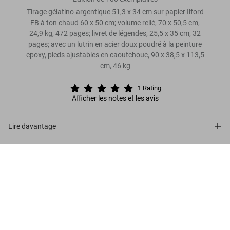
Tirage gélatino-argentique 51,3 x 34 cm sur papier Ilford
FB à ton chaud 60 x 50 cm; volume relié, 70 x 50,5 cm,
24,9 kg, 472 pages; livret de légendes, 25,5 x 35 cm, 32
pages; avec un lutrin en acier doux poudré à la peinture
epoxy, pieds ajustables en caoutchouc, 90 x 38,5 x 113,5
cm, 46 kg
1
Rating
Afficher les notes et les avis
Lire davantage
Avis de nos clients (1)
Sebastião Salgado. Amazônia, Art Edition
No. 201–300 ‘Marauiá Mountain Range’
US$ 8.500
Commander
Découvrir plus