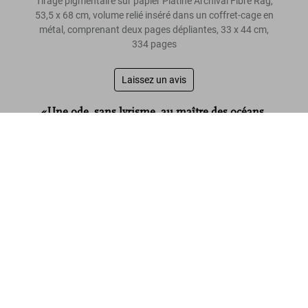
Tirage pigmentaire sur papier Platine Archival Fibre Rag,
53,5 x 68 cm, volume relié inséré dans un coffret-cage en
métal, comprenant deux pages dépliantes, 33 x 44 cm,
334 pages
Laissez un avis
«Une ode, sans lyrisme, au maître des océans,
autant qu’un appel au secours.»
Michael Muller. Sharks, Art Edition No.
101–200 ‘Under Study’
pluris.fr
US$ 3.000
Commander
Lire davantage
Avis de nos clients
Connect