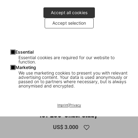
Accept all cookies
Accept selection
Essential
Essential cookies are required for our website to
function.
Marketing
We use marketing cookies to present you with relevant
advertising content. Your data is used anonymously or
1
/
17
passed on to partners where necessary, but is always
anonymised and encrypted.
XXL
Michael Muller. Sharks, Art Edition No.
Imprint
|
Privacy
101–200 ‘Under Study’
US$ 3.000