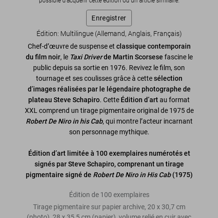
possible d'acquérir cette édition ou un article similaire.
Enregistrer
Édition: Multilingue (Allemand, Anglais, Français)
Chef-d’œuvre de suspense et
classique contemporain
du film noir
, le
Taxi Driver
de Martin Scorsese
fascine le
public depuis sa sortie en 1976. Revivez le film, son
tournage et ses coulisses grâce à cette
sélection
d’images réalisées par le légendaire photographe de
plateau Steve Schapiro
. Cette
Édition d’art
au format
XXL comprend un tirage pigmentaire original de 1975 de
Robert De Niro in his Cab
, qui montre l’acteur incarnant
son personnage mythique.
Édition d’art limitée à 100 exemplaires numérotés et
signés par Steve Schapiro, comprenant un tirage
pigmentaire signé de
Robert De Niro in His Cab
(1975)
Édition de 100 exemplaires
Tirage pigmentaire sur papier archive, 20 x 30,7 cm
(photo), 28 x 35,5 cm (papier), volume relié en cuir avec