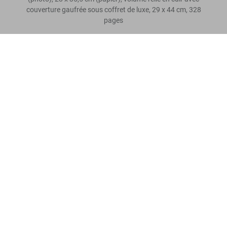
couverture gaufrée sous coffret de luxe, 29 x 44 cm, 328
pages
Steve Schapiro. Taxi Driver, Art Edition No. 1–100 ‘Robert De
Laissez un avis
Niro’
US$ 4.500
Lire davantage
Avis de nos clients
Connect
Company
Customer Information
Abonnez-vous à notre newsletter