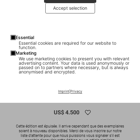
Accept selection
Essential
Essential cookies are required for our website to
function.
Marketing
We use marketing cookies to present you with relevant
advertising content. Your data is used anonymously or
1
/
13
passed on to partners where necessary, but is always
anonymised and encrypted.
SOLD OUT
XXL
Steve Schapiro. Taxi Driver, Art Edition
Imprint
|
Privacy
No. 1–100 ‘Robert DeNiro’
US$ 4.500
Cette édition est épuisée. Il arrive cependant que des exemplaires
soient à nouveau disponibles. Merci de vous inscrire sur notre
liste d’attente pour que nous puissions vous signaler s'il est