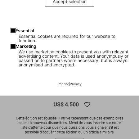
Accept selection
Essential
Essential cookies are required for our website to
function.
Marketing
We use marketing cookies to present you with relevant
advertising content. Your data is used anonymously or
1
/
10
passed on to partners where necessary, but is always
anonymised and encrypted.
SOLD OUT
BABY SUMO
Darren Almond. Fullmoon, Art Edition
Imprint
|
Privacy
No. 1–60 ‘Moonbow@Fullmoon’
US$ 4.500
Cette édition est épuisée. Il arrive cependant que des exemplaires
soient à nouveau disponibles. Merci de vous inscrire sur notre
liste d’attente pour que nous puissions vous signaler s'il est
possible d'acquérir cette édition ou un article similaire.