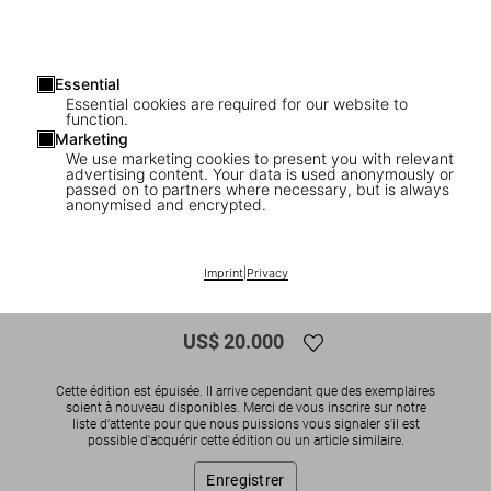
Essential
Essential cookies are required for our website to
function.
Marketing
We use marketing cookies to present you with relevant
advertising content. Your data is used anonymously or
1
/
13
passed on to partners where necessary, but is always
anonymised and encrypted.
SOLD OUT
SUMO
The Rolling Stones. Art Edition No. 376–
Imprint
|
Privacy
450, Anton Corbijn ‘Rolling Stone’
US$ 20.000
Cette édition est épuisée. Il arrive cependant que des exemplaires
soient à nouveau disponibles. Merci de vous inscrire sur notre
liste d’attente pour que nous puissions vous signaler s'il est
possible d'acquérir cette édition ou un article similaire.
Enregistrer