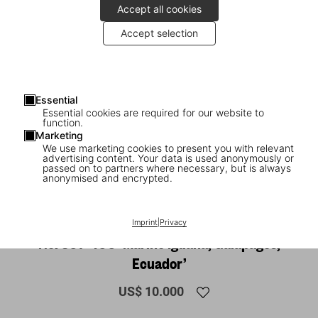
Accept all cookies
Accept selection
Essential
Essential cookies are required for our website to
function.
Marketing
We use marketing cookies to present you with relevant
advertising content. Your data is used anonymously or
1
/
12
passed on to partners where necessary, but is always
anonymised and encrypted.
SUMO
Sebastião Salgado. Genesis. Art Edition
Imprint
|
Privacy
No. 301–400 ‘Marine Iguana, Galápagos,
Ecuador’
US$ 10.000