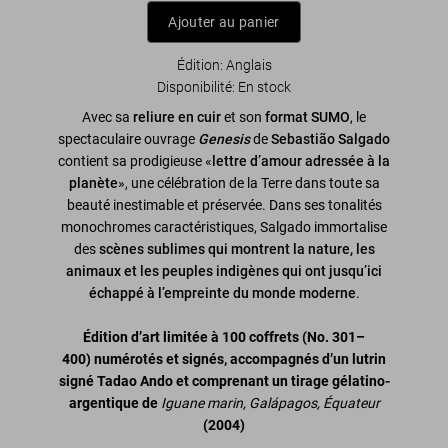
Ajouter au panier
Édition: Anglais
Disponibilité
:
En stock
Avec sa
reliure en cuir
et son
format SUMO
, le
spectaculaire ouvrage
Genesis
de
Sebastião Salgado
contient sa prodigieuse «
lettre d’amour adressée à la
planète
», une célébration de la Terre dans toute sa
beauté inestimable et préservée. Dans ses tonalités
monochromes caractéristiques, Salgado immortalise
des
scènes sublimes qui montrent la nature, les
animaux et les peuples indigènes qui ont jusqu’ici
échappé à l’empreinte du monde moderne
.
Édition d’art limitée à 100 coffrets
(No. 301–
400)
numérotés et signés, accompagnés d’un lutrin
signé Tadao Ando et comprenant un tirage gélatino-
argentique de
Iguane marin, Galápagos, Équateur
(2004)