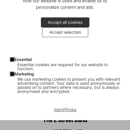
how our website is used and enable us to
personalize content and ads.
Accept all cookies
Accept selection
Essential
Essential cookies are required for our website to
function.
Marketing
We use marketing cookies to present you with relevant
advertising content. Your data is used anonymously or
passed on to partners where necessary, but is always
1
/
20
anonymised and encrypted.
XL
Lynn Goldsmith. Bruce Springsteen &
Imprint
|
Privacy
The E Street Band