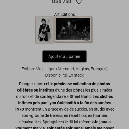
US$ 750
Art Editions
Ajouter au panier
Édition: Multilingue (Allemand, Anglais, Français)
Disponibilité
:
En stock
Plongez dans cette
précieuse collection de photos
célèbres ou inédites
d’une des icônes les plus aimées
du rock et de son légendaire E Street Band. Les
clichés
intimes pris par Lynn Goldsmith à la fin des années
1970
montrent un Bruce avide de succès, en studio avec
son «groupe de frères», en répétition, en tournée,
inépuisables. Springsteen le dit lui-même:
«Je jouais
vraiment ma vie, soir après soir, sans jamais me poser