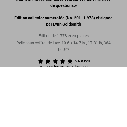
de questions.»
Édition collector numérotée (No. 201
–
1.978) et signée
par Lynn Goldsmith
Édition de 1.778 exemplaires
Relié sous coffret de luxe
,
10.6
x
14.7
in.
,
17.81 lb
,
364
pages
2
Ratings
Afficher les notes et les avis
Lynn Goldsmith. Bruce Springsteen & The
E Street Band
«Un témoignage inestimable. Ce qui frappe, au
US$ 750
Commander
fil de ces 364 pages, c’est la modernité et la
fougue de clichés devenus pour beaucoup
légendaires.»
Paris Match
Lire davantage