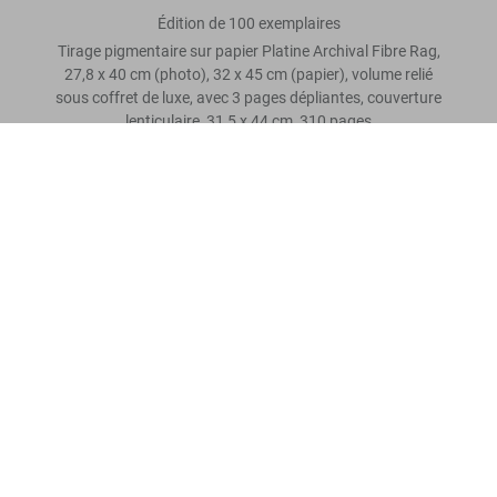
Édition de 100 exemplaires
Tirage pigmentaire sur papier Platine Archival Fibre Rag,
27,8 x 40 cm (photo), 32 x 45 cm (papier), volume relié
sous coffret de luxe, avec 3 pages dépliantes, couverture
lenticulaire, 31,5 x 44 cm, 310 pages
Mick Rock. David Bowie, Art Edition No. 101–200, ‘Scotland,
May 1973’
US$ 8.000
Laissez un avis
Lire davantage
Avis de nos clients
Connect
Company
Customer Information