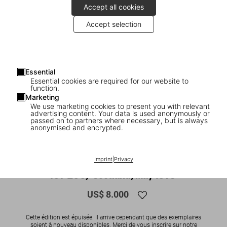
Accept all cookies
Accept selection
Essential
Essential cookies are required for our website to
function.
Marketing
We use marketing cookies to present you with relevant
advertising content. Your data is used anonymously or
1
/
11
passed on to partners where necessary, but is always
anonymised and encrypted.
SOLD OUT
XXL
Mick Rock. David Bowie, Art Edition No.
Imprint
|
Privacy
101–200, ‘Scotland, May 1973’
US$ 8.000
Cette édition est épuisée. Il arrive cependant que des exemplaires
soient à nouveau disponibles. Merci de vous inscrire sur notre